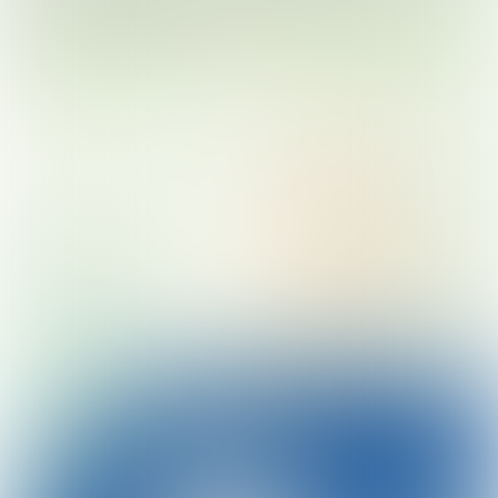
Noord
Nieuw-West
Zuid
Zuidoost