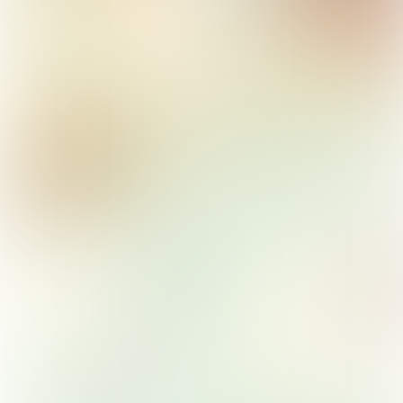
Noord
Nieuw-West
Zuid
Zuidoost