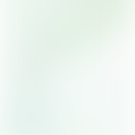
Noord
Nieuw-West
Zuid
Zuidoost