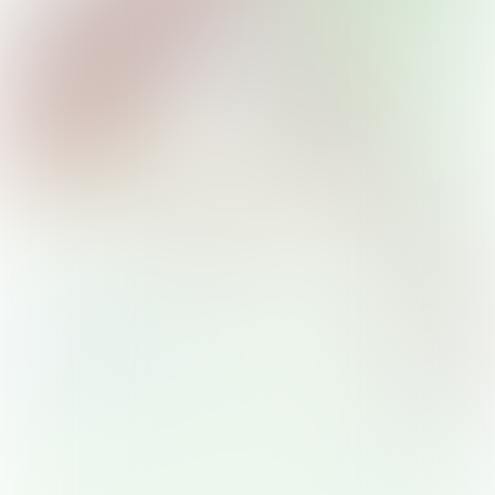
Noord
Nieuw-West
Zuid
Zuidoost