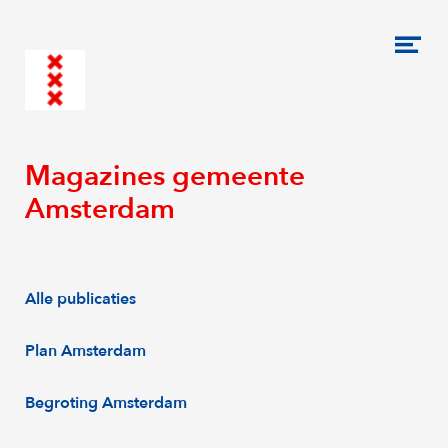
Naar hoofdcontent
Me
op
Magazines gemeente
Amsterdam
Alle publicaties
Plan Amsterdam
Begroting Amsterdam