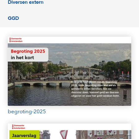
Diversen extern
GGD
begroting-2025