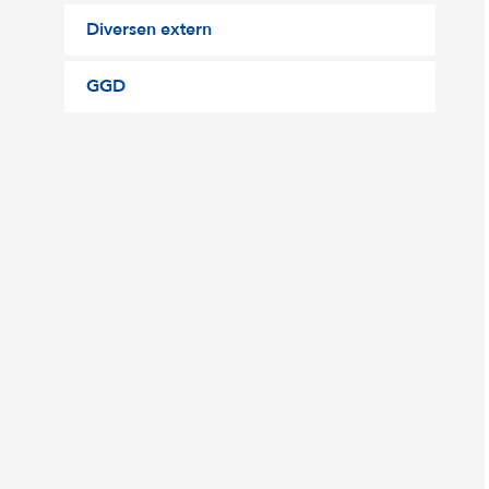
Diversen extern
GGD