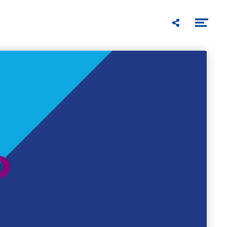
Delen
Men
ope