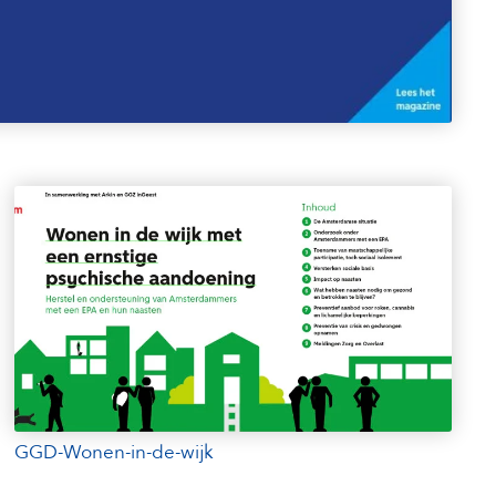
GGD-Wonen-in-de-wijk