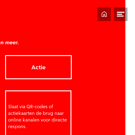
Home
Men
ope
en meer.
Actie
Slaat via QR-codes of
actiekaarten de brug naar
online kanalen voor directe
respons.