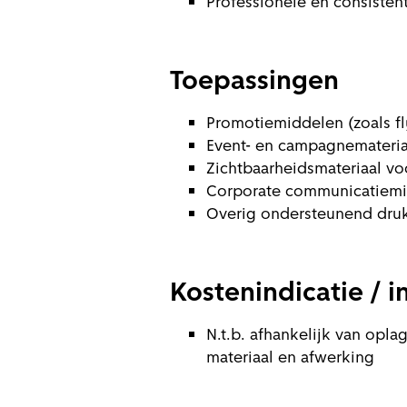
Professionele en consistent
Toepassingen
Promotiemiddelen (zoals fly
Event- en campagnemateria
Zichtbaarheidsmateriaal voo
Corporate communicatiemid
Overig ondersteunend drukw
Kostenindicatie / 
N.t.b. afhankelijk van opla
materiaal en afwerking