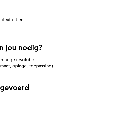
plexiteit en
 jou nodig?
in hoge resolutie
rmaat, oplage, toepassing)
itgevoerd